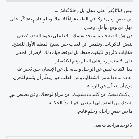
ليس كتابًا يُقرأ على عجل، بل رحلةٌ تُعاش…
بين حضنٍ رحلَ تاركًا في القلب فراغًا لا يُملأ، وحلمٍ قادمٍ يتشكّل على
مهلٍ من وجعٍ، وأملٍ، وصبر.
في هذه الصفحات، ستجد نفسك واقفًا على تخوم الفقد، تُصغي
لنبض الذكريات، وتلمس أثر الغياب حين يصبح المعلم الأول للنضج.
حكايات لا تُروى لتُبكيك فقط، بل لتوقظ فيك ذلك الإصرار الخفي
على الاستمرار، وعلى الحلم رغم الانكسار.
هذا الكتاب ليس عن الرحيل وحده، بل عن الإنسان حين يُجبر على
إعادة بناء ذاته من الشظايا، وعن القلب حين يتعلّم أن يتّسع للحزن
دون أن يتخلّى عن الرجاء.
إن كنتَ تبحث عن كلمات تشبهك، عن مرآةٍ لوجعك، وعن بصيص نورٍ
يقودك من الفقد إلى المعنى، فهنا تبدأ الحكاية…
ما بين حضنٍ راحل، وحلمٍ قادم.
لا توجد مراجعات بعد.