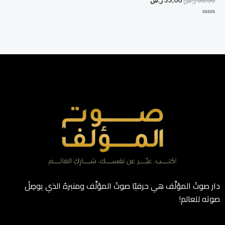
38,00
ر.س
33,00
ر.س
تم
التقييم
0
من
5
دار صوتُ المؤلِّف هي حرفيًا صوتُ المؤلِّف ومنبرهُ الذي يوصِلُ
صوته للعالم!