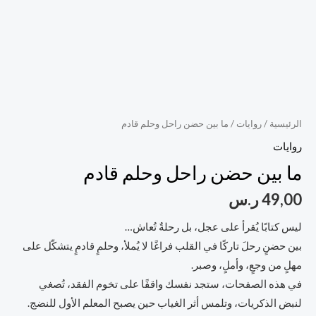
الرئيسية
/
روايات
/ ما بين حضن راحل وحلم قادم
روايات
ما بين حضن راحل وحلم قادم
49,00
ر.س
ليس كتابًا يُقرأ على عجل، بل رحلةٌ تُعاش…
بين حضنٍ رحلَ تاركًا في القلب فراغًا لا يُملأ، وحلمٍ قادمٍ يتشكّل على
مهلٍ من وجعٍ، وأملٍ، وصبر.
في هذه الصفحات، ستجد نفسك واقفًا على تخوم الفقد، تُصغي
لنبض الذكريات، وتلمس أثر الغياب حين يصبح المعلم الأول للنضج.