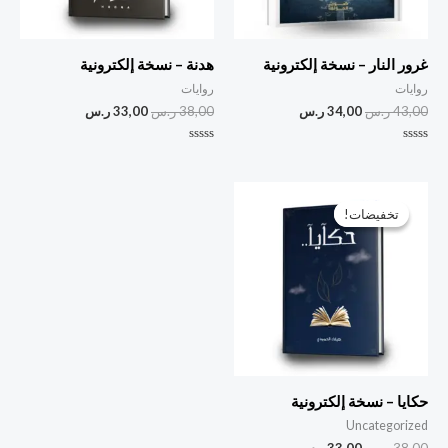
غرور النار – نسخة إلكترونية
هدنة – نسخة إلكترونية
روايات
روايات
43,00
ر.س
34,00
ر.س
38,00
ر.س
33,00
ر.س
تم
تم
التقييم
التقييم
0
0
من
من
السعر
السعر
5
5
الأصلي
الحالي
تخفيضات!
تخفيضات!
هو:
هو:
38,00 ر.س.
33,00 ر.س.
حكايا – نسخة إلكترونية
Uncategorized