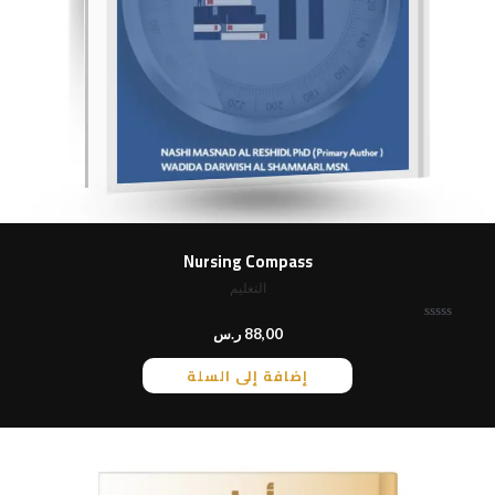
Nursing Compass
التعليم
ت
88,00
ر.س
م
ا
إضافة إلى السلة
ل
ت
ق
ي
ي
م
0
م
ن
5