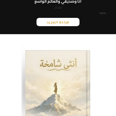
أنا وصديقي والعالم الواسع
اطفال
ت
قراءة المزيد
م
ا
ل
ت
ق
ي
ي
م
0
م
ن
5