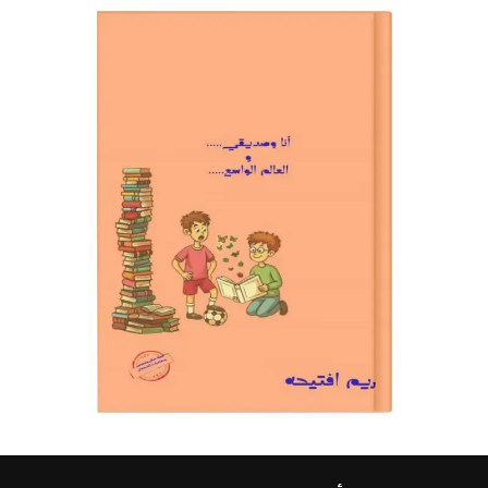
م
ن
5