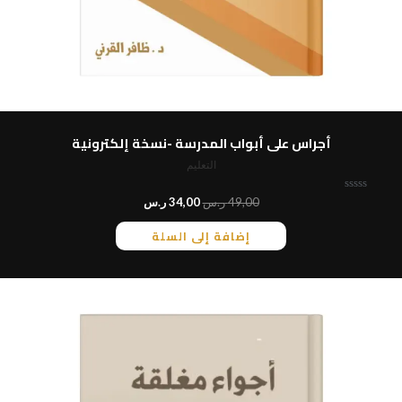
أجراس على أبواب المدرسة -نسخة إلكترونية
التعليم
ت
49,00
ر.س
34,00
ر.س
م
ا
إضافة إلى السلة
ل
ت
ق
ي
ي
م
0
م
ن
5