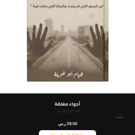
أجواء مغلقة
Uncategorized
ت
38,00
ر.س
م
ا
ل