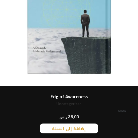
Edg of Awareness
Uncategorized
ت
38,00
ر.س
م
ا
إضافة إلى السلة
ل
ت
ق