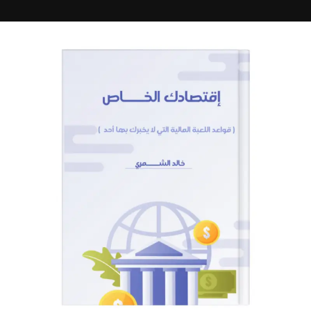
ل
ت
ق
ي
ي
م
0
م
ن
5