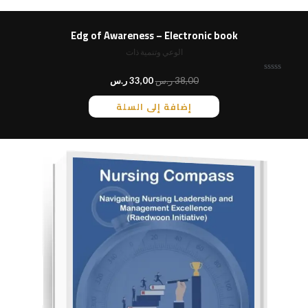
Edg of Awareness – Electronic book
الوعي وتنمية ذات
ت
38,00
ر.س
33,00
ر.س
م
ا
إضافة إلى السلة
ل
ت
ق
ي
ي
م
0
م
ن
5