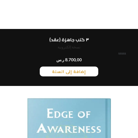
٣ كتب جاهزة (عقد)
نسخة إلكترونية
ت
8.700,00
ر.س
م
ا
إضافة إلى السلة
ل
ت
ق
ي
ي
م
0
م
ن
5