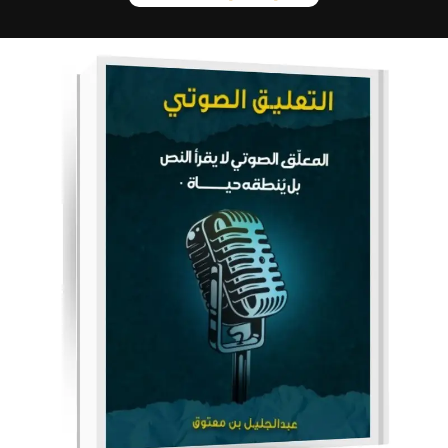
ق
ي
ي
م
0
م
ن
5