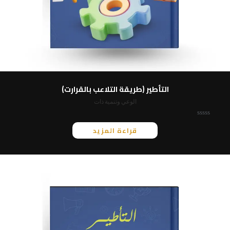
التأطير (طريقة التلاعب بالقرارت)
الوعي وتنمية ذات
ت
قراءة المزيد
م
ا
ل
ت
ق
ي
ي
م
0
م
ن
5