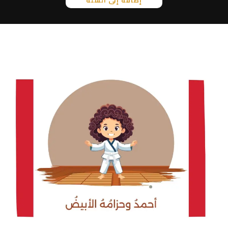
إضافة إلى السلة
ت
ق
ي
ي
م
0
م
ن
5