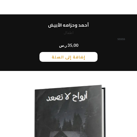
أحمد وحزامه الأبيض
اطفال
ت
35,00
ر.س
م
ا
إضافة إلى السلة
ل
ت
ق
ي
ي
م
0
م
ن
5