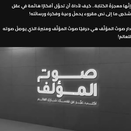
نَّها معجزةُ الكتابة.. كيف لأداة أن تحوِّل أفكارًا هائمة في عقل
خصٍ ما إلى نص مقروء يحملُ وعيهُ وفكرهُ ورسالَته!
ار صوتُ المؤلِّف هي حرفيًا صوتُ المؤلِّف ومنبرهُ الذي يوصِلُ صوته
لعالم!