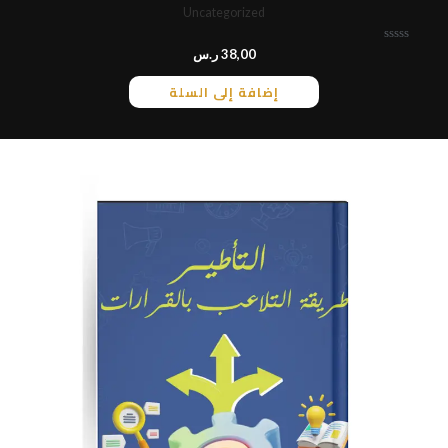
Uncategorized
ت
38,00
ر.س
م
ا
إضافة إلى السلة
ل
ت
ق
ي
ي
م
0
م
ن
5