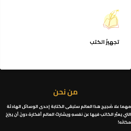
تجهيزُ الكتب
من نحن​
هما علا ضَجيج هذا العالم ستبقى الكتابة إحدى الوسائل الهادئة
لتي يعبِّر الكاتب فيها عن نفسهِ ويشاركُ العالم أفكارهُ دونَ أن يبرَحَ
كانَه!