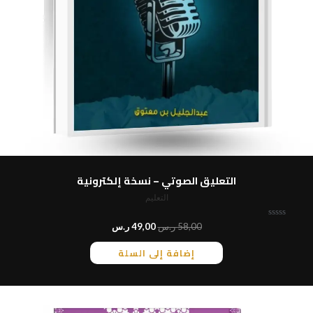
التعليق الصوتي – نسخة إلكترونية
التعليم
ت
58,00
ر.س
49,00
ر.س
م
ا
إضافة إلى السلة
ل
ت
ق
ي
ي
م
0
م