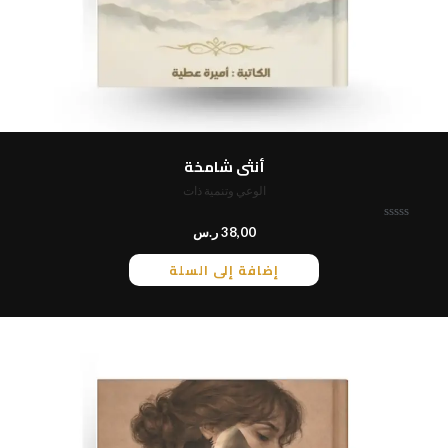
أنثى شامخة
الوعي وتنمية ذات
ت
38,00
ر.س
م
ا
إضافة إلى السلة
ل
ت
ق
ي
ي
م
0
م
ن
5