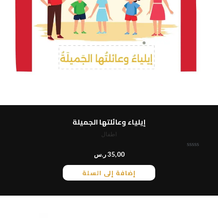
إيلياء وعائلتها الجميلة
اطفال
ت
35,00
ر.س
م
ا
إضافة إلى السلة
ل
ت
ق
ي
ي
م
0
م
ن