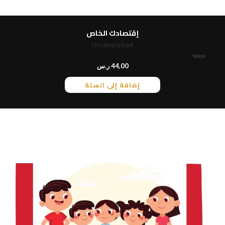
إقتصادك الخاص
Uncategorized
ت
44,00
ر.س
م
ا
إضافة إلى السلة
ل
ت
ق
ي
ي
م
0
م
ن
5