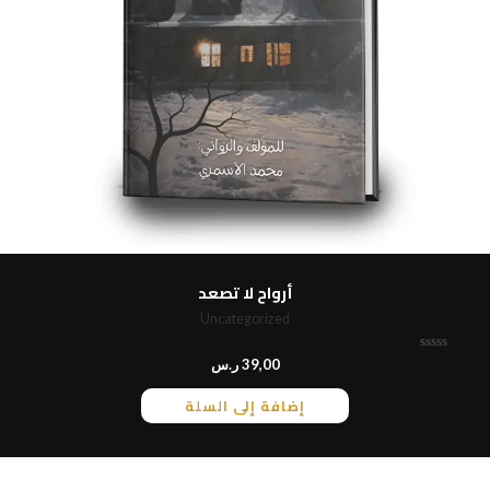
أرواح لا تصعد
Uncategorized
ت
39,00
ر.س
م
ا
إضافة إلى السلة
ل
ت
ق
ي
ي
م
0