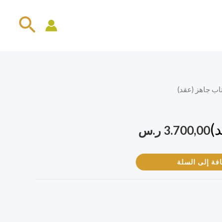
البح
اب جاهز (عقد)
)
3.700,00
ر.س
فة إلى السلة