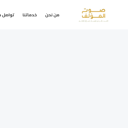
خطي
لى
من نحن
خدماتنا
تواصل م
لمحتوى