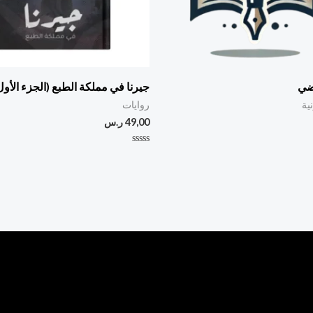
ضي
جيرنا في مملكة الطبع (الجزء الأول
ية
روايات
49,00
ر.س
تم
التقييم
0
من
5