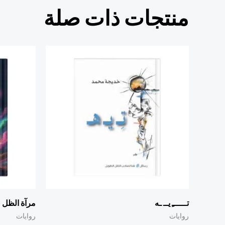
منتجات ذات صلة
تــــــِ يــ ـه
مرآة الظل
روايات
روايات