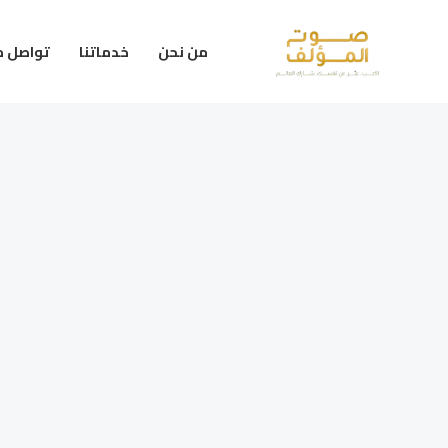
خطي
لى
من نحن
خدماتنا
تواصل م
لمحتوى