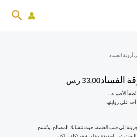
البح
أروقة الفساد
ة الفساد
33,00
ر.س
تُطفأ الأضواء…
أحد على روايتها.
يئة إلى قلب العتمة، حيث تتشابك المصالح، وتُنسج
لبحث عن الحقيقة مغامرة قد تكلف الكثير.