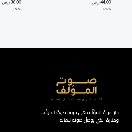
44,00
ر.س
38,00
ر.س
تم
تم
التقييم
التقييم
0
0
من
من
5
5
دار صوتُ المؤلِّف هي حرفيًا صوتُ المؤلِّف
ومنبرهُ الذي يوصِلُ صوته للعالم!