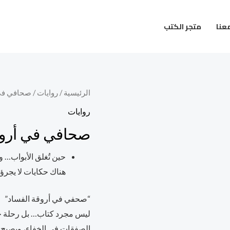
عنا
متجر الكتب
كمية
الرئيسية
/
روايات
/ صحافي في 
صحافي
روايات
في
صحافي في أروق
أروقة
الفساد
حين تُغلق الأبواب… و
هناك حكايات لا يجرؤ 
“صحفي في أروقة الفساد”
ليس مجرد كتاب… بل رحلة جر
الصفقات في الخفاء، ويصبح ا