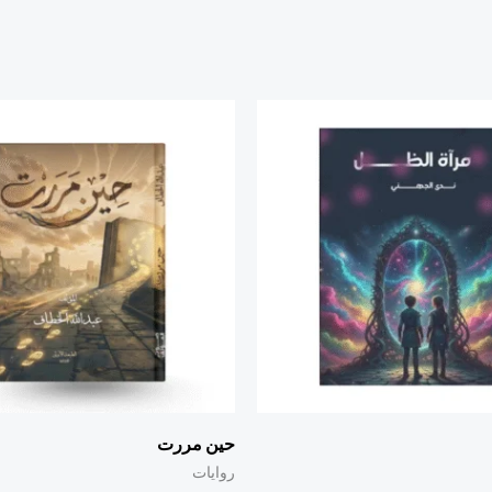
حين مررت
روايات