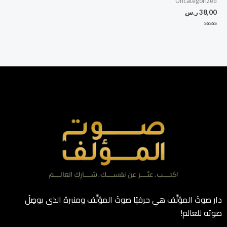
Uncategorized
38,00
ر.س
تم
التقييم
0
من
5
دار صوتُ المؤلِّف هي حرفيًا صوتُ المؤلِّف ومنبرهُ الذي يوصِلُ
صوته للعالم!