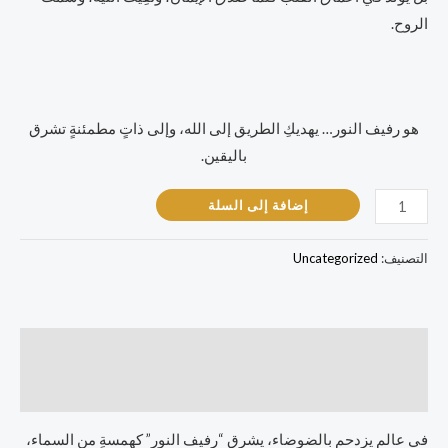
الروح.
هو رفيف النور… يهديكِ الطريق إلى الله، وإلى ذاتٍ مطمئنةٍ تشرق
باليقين.
إضافة إلى السلة
التصنيف:
Uncategorized
الوصف
مراجعات (0)
في عالمٍ يزدحم بالضوضاء، يشرق “رفيف النور” كهمسةٍ من السماء،