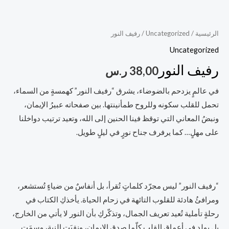
الرئيسية
/
Uncategorized
/ رفيف النور
Uncategorized
رفيف النور
38,00
ر.س
في عالمٍ يزدحم بالضوضاء، يشرق “رفيف النور” كهمسةٍ من السماء،
تحمل للقلب سكونه وللروح طمأنينتها. بين صفحاته عبيرُ الإيمان،
ونبضُ المعاني التي توقظ فينا الحنين إلى الله، وتعيد ترتيب دواخلنا
على مهلٍ… كما يرفرف جناح نورٍ في ليلٍ طويل.
“رفيف النور” ليس مجرّد كلماتٍ تُقرأ، بل أنفاسٌ من ضياءٍ تُستشعر،
ومرافئُ هادئة للقلوب التائهة في زحام الحياة. يأخذكِ الكتاب في
رحلةٍ تأملية تُعيد تعريف الجمال، وتذكّركِ بأن النور لا يأتي من الخارج،
بل يولد في أعماق القلب كلّما صدق الإيمان، ونقِيَت النية، وسمَت