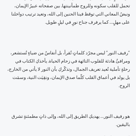
تحمل للقلب سكونه وللروح طمأنينتها. بين صفحاته عبيرُ الإيمان،
ونبضُ المعاني التي توقظ فينا الحنين إلى الله، وتعيد ترتيب دواخلنا
على مهلٍ… كما يرفرف جناح نورٍ في ليلٍ طويل.
“رفيف النور” ليس مجرّد كلماتٍ تُقرأ، بل أنفاسٌ من ضياءٍ تُستشعر،
ومرافئُ هادئة للقلوب التائهة في زحام الحياة. يأخذكِ الكتاب في
رحلةٍ تأملية تُعيد تعريف الجمال، وتذكّركِ بأن النور لا يأتي من الخارج،
بل يولد في أعماق القلب كلّما صدق الإيمان، ونقِيَت النية، وسمَت
الروح.
هو رفيف النور… يهديكِ الطريق إلى الله، وإلى ذاتٍ مطمئنةٍ تشرق
باليقين.