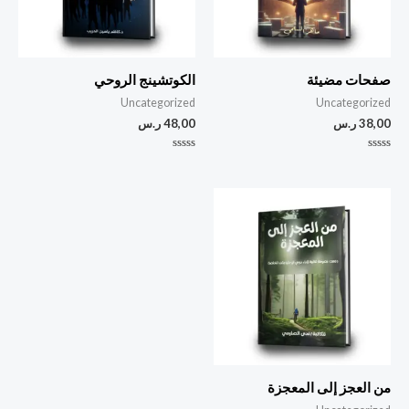
صفحات مضيئة
الكوتشينج الروحي
Uncategorized
Uncategorized
38,00
ر.س
48,00
ر.س
تم
تم
التقييم
التقييم
0
0
من
من
5
5
من العجز إلى المعجزة