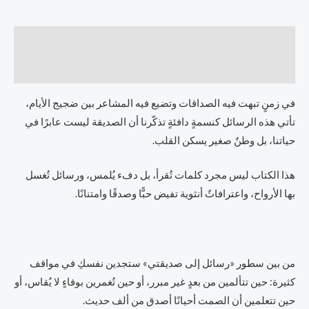
الوصف
مراجعات (0)
في زمنٍ تبهت فيه الصداقات وتضيع فيه المشاعر بين ضجيج الأيام،
تأتي هذه الرسائل كنسمةٍ دافئةٍ تذكّرنا أن الصديقة ليست عابرًا في
حياتنا، بل وطنٌ صغير يسكن القلب.
هذا الكتاب ليس مجرد كلمات تُقرأ، بل دفء يُلمس، ورسائل تُغسل
بها الأرواح، واعترافاتٌ أنثوية تفيض حبًّا وصدقًا وامتنانًا.
من بين سطور «رسائل إلى صديقتي» ستجدين نفسكِ في مواقف
كثيرة: حين تتألمين من بعدٍ غير مبرر، أو حين تُغمرين بوفاءٍ لا يُقاس، أو
حين تتعلمين أن الصمت أحيانًا أصدق من ألف حديث.