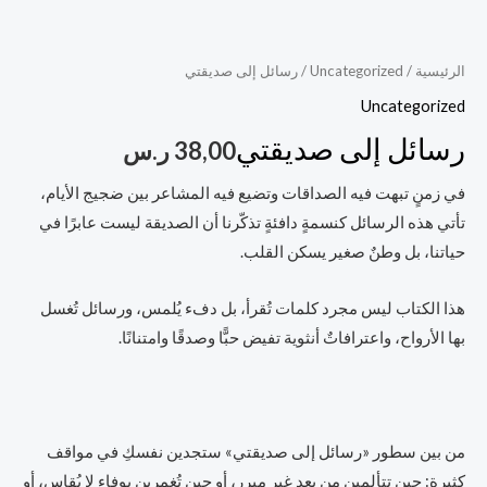
الرئيسية
/
Uncategorized
/ رسائل إلى صديقتي
Uncategorized
رسائل إلى صديقتي
38,00
ر.س
في زمنٍ تبهت فيه الصداقات وتضيع فيه المشاعر بين ضجيج الأيام،
تأتي هذه الرسائل كنسمةٍ دافئةٍ تذكّرنا أن الصديقة ليست عابرًا في
حياتنا، بل وطنٌ صغير يسكن القلب.
هذا الكتاب ليس مجرد كلمات تُقرأ، بل دفء يُلمس، ورسائل تُغسل
بها الأرواح، واعترافاتٌ أنثوية تفيض حبًّا وصدقًا وامتنانًا.
من بين سطور «رسائل إلى صديقتي» ستجدين نفسكِ في مواقف
كثيرة: حين تتألمين من بعدٍ غير مبرر، أو حين تُغمرين بوفاءٍ لا يُقاس، أو