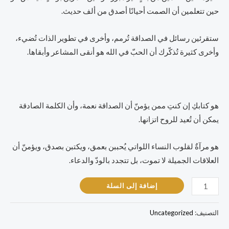
حين تتعلمين أن الصمت أحيانًا أصدق من ألف حديث.
ستقرئين رسائل في الصداقة تُرمم، وأخرى في تطوير الذات تُضيء،
وأخرى كثيرة تُذكّرك أن الحبّ في الله هو أنقى المشاعر وأبقاها.
هو كتابكِ إن كنتِ ممن يؤمنّ أن الصداقة نعمة، وأن الكلمة الصادقة
يمكن أن تُعيد للروح اتزانها.
هو مرآةٌ لقلوب النساء اللواتي يُحببن بعمق، ويكتبن بصدق، ويؤمنّ أن
العلاقات الجميلة لا تموت، بل تتجدد بالودّ والدعاء.
إضافة إلى السلة
التصنيف:
Uncategorized