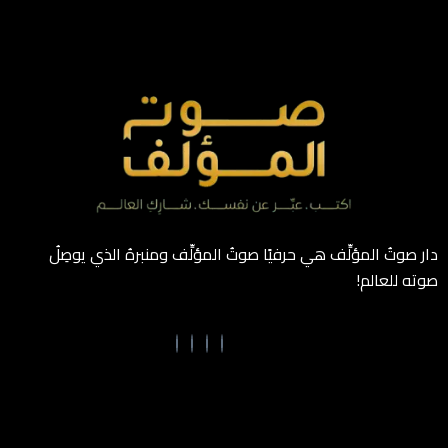
دار صوتُ المؤلِّف هي حرفيًا صوتُ المؤلِّف ومنبرهُ الذي يوصِلُ
صوته للعالم!