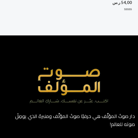
54,00
ر.س
تم
التقييم
0
من
5
دار صوتُ المؤلِّف هي حرفيًا صوتُ المؤلِّف ومنبرهُ الذي يوصِلُ
صوته للعالم!