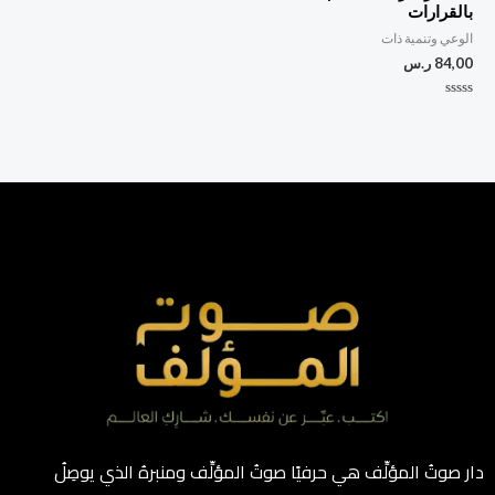
بالقرارات
الوعي وتنمية ذات
84,00
ر.س
تم
التقييم
0
من
5
دار صوتُ المؤلِّف هي حرفيًا صوتُ المؤلِّف ومنبرهُ الذي يوصِلُ