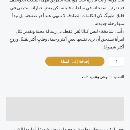
قد تقرئين صفحاته في ساعات قليلة، لكن بعض عباراته ستبقى في
قلبكِ طويلًا، لأن الكلمات الصادقة لا تنتهي عند آخر صفحة، بل تبدأ
منها رحلة جديدة.
«أنثى شامخة» ليس كتابًا يُقرأ فقط، بل رسالة محبة وتقدير لكل
امرأة تستحق أن ترى نفسها بعينٍ أكثر رحمة، وقلبٍ أكثر يقينًا، وروحٍ
أكثر شموخًا.
إضافة إلى السلة
التصنيف:
الوعي وتنمية ذات
الوصف
مراجعات (0)
بعض الكتب تمنحكِ معلومة، وبعضها يمنحكِ شعورًا، أما هذا الكتاب