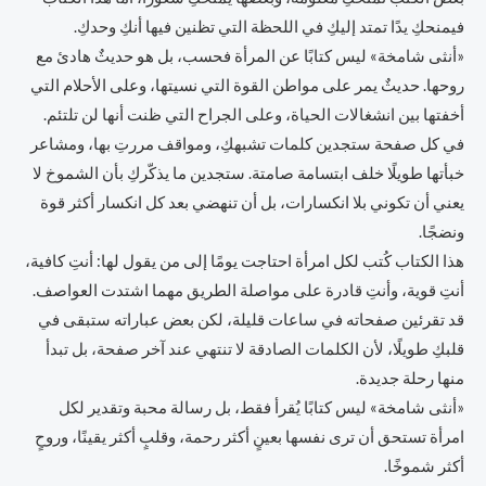
فيمنحكِ يدًا تمتد إليكِ في اللحظة التي تظنين فيها أنكِ وحدكِ.
«أنثى شامخة» ليس كتابًا عن المرأة فحسب، بل هو حديثٌ هادئ مع
روحها. حديثٌ يمر على مواطن القوة التي نسيتها، وعلى الأحلام التي
أخفتها بين انشغالات الحياة، وعلى الجراح التي ظنت أنها لن تلتئم.
في كل صفحة ستجدين كلمات تشبهكِ، ومواقف مررتِ بها، ومشاعر
خبأتها طويلًا خلف ابتسامة صامتة. ستجدين ما يذكّركِ بأن الشموخ لا
يعني أن تكوني بلا انكسارات، بل أن تنهضي بعد كل انكسار أكثر قوة
ونضجًا.
هذا الكتاب كُتب لكل امرأة احتاجت يومًا إلى من يقول لها: أنتِ كافية،
أنتِ قوية، وأنتِ قادرة على مواصلة الطريق مهما اشتدت العواصف.
قد تقرئين صفحاته في ساعات قليلة، لكن بعض عباراته ستبقى في
قلبكِ طويلًا، لأن الكلمات الصادقة لا تنتهي عند آخر صفحة، بل تبدأ
منها رحلة جديدة.
«أنثى شامخة» ليس كتابًا يُقرأ فقط، بل رسالة محبة وتقدير لكل
امرأة تستحق أن ترى نفسها بعينٍ أكثر رحمة، وقلبٍ أكثر يقينًا، وروحٍ
أكثر شموخًا.