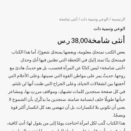
الرئيسية
/
الوعي وتنمية ذات
/ أنثى شامخة
الوعي وتنمية ذات
أنثى شامخة
38,00
ر.س
بعض الكتب تمنحكِ معلومة، وبعضها يمنحكِ شعورًا، أما هذا الكتاب
فيمنحكِ يدًا تمتد إليكِ في اللحظة التي تظنين فيها أنكِ وحدكِ.
«أنثى شامخة» ليس كتابًا عن المرأة فحسب، بل هو حديثٌ هادئ مع
روحها. حديثٌ يمر على مواطن القوة التي نسيتها، وعلى الأحلام التي
أخفتها بين انشغالات الحياة، وعلى الجراح التي ظنت أنها لن تلتئم.
في كل صفحة ستجدين كلمات تشبهكِ، ومواقف مررتِ بها، ومشاعر
خبأتها طويلًا خلف ابتسامة صامتة. ستجدين ما يذكّركِ بأن الشموخ لا
يعني أن تكوني بلا انكسارات، بل أن تنهضي بعد كل انكسار أكثر قوة
ونضجًا.
هذا الكتاب كُتب لكل امرأة احتاجت يومًا إلى من يقول لها: أنتِ كافية،
أنتِ قوية، وأنتِ قادرة على مواصلة الطريق مهما اشتدت العواصف.