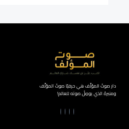
دار صوتُ المؤلِّف هي حرفيًا صوتُ المؤلِّف
ومنبرهُ الذي يوصِلُ صوته للعالم!